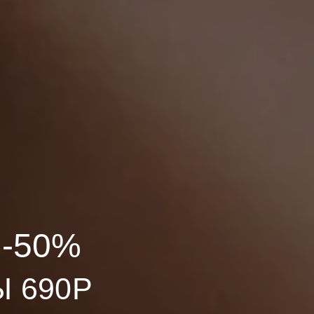
-50%
 690Р