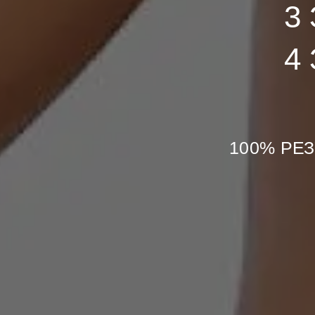
3
4
100% РЕЗ