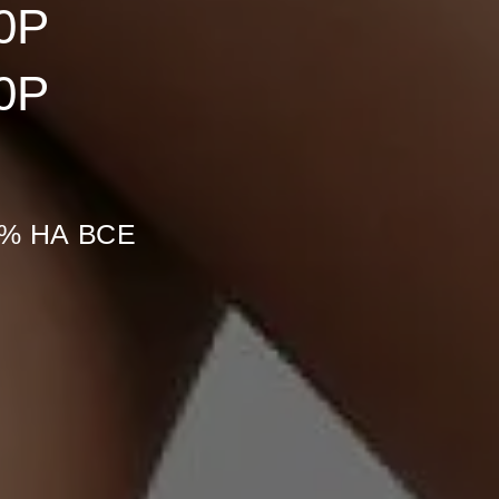
0Р
0Р
0% НА ВСЕ